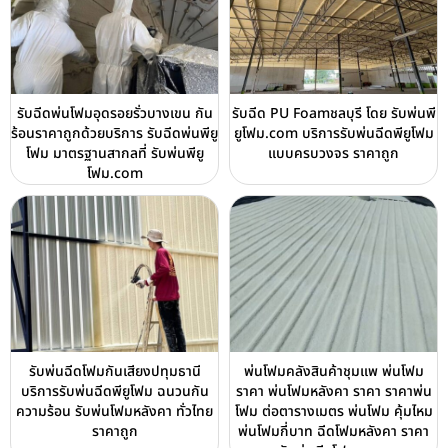
รับฉีดพ่นโฟมอุดรอยรั่วบางเขน กัน
รับฉีด PU Foamชลบุรี โดย รับพ่นพี
ร้อนราคาถูกด้วยบริการ รับฉีดพ่นพียู
ยูโฟม.com บริการรับพ่นฉีดพียูโฟม
โฟม มาตรฐานสากลที่ รับพ่นพียู
แบบครบวงจร ราคาถูก
โฟม.com
รับพ่นฉีดโฟมกันเสียงปทุมธานี
พ่นโฟมคลังสินค้าชุมแพ พ่นโฟม
บริการรับพ่นฉีดพียูโฟม ฉนวนกัน
ราคา พ่นโฟมหลังคา ราคา ราคาพ่น
ความร้อน รับพ่นโฟมหลังคา ทั่วไทย
โฟม ต่อตารางเมตร พ่นโฟม คุ้มไหม
ราคาถูก
พ่นโฟมกี่บาท ฉีดโฟมหลังคา ราคา