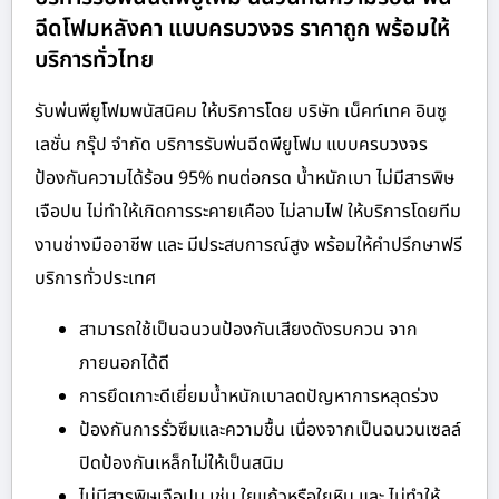
ฉีดโฟมหลังคา แบบครบวงจร ราคาถูก พร้อมให้
บริการทั่วไทย
รับพ่นพียูโฟมพนัสนิคม ให้บริการโดย บริษัท เน็คท์เทค อินซู
เลชั่น กรุ๊ป จำกัด บริการรับพ่นฉีดพียูโฟม แบบครบวงจร
ป้องกันความได้ร้อน 95% ทนต่อกรด น้ำหนักเบา ไม่มีสารพิษ
เจือปน ไม่ทำให้เกิดการระคายเคือง ไม่ลามไฟ ให้บริการโดยทีม
งานช่างมืออาชีพ และ มีประสบการณ์สูง พร้อมให้คำปรึกษาฟรี
บริการทั่วประเทศ
สามารถใช้เป็นฉนวนป้องกันเสียงดังรบกวน จาก
ภายนอกได้ดี
การยึดเกาะดีเยี่ยมน้ำหนักเบาลดปัญหาการหลุดร่วง
ป้องกันการรั่วซึมและความชื้น เนื่องจากเป็นฉนวนเซลล์
ปิดป้องกันเหล็กไม่ให้เป็นสนิม
ไม่มีสารพิษเจือปน เช่น ใยแก้วหรือใยหิน และ ไม่ทำให้