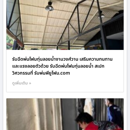
รับฉีดพ่นโฟมทุ่นลอยน้ำงามวงศ์วาน เสริมความทนทาน
และแรงลอยตัวด้วย รับฉีดพ่นโฟมทุ่นลอยน้ำ สเปก
วิศวกรรมที่ รับพ่นพียูโฟม.com
ดูเพิ่มเติม »