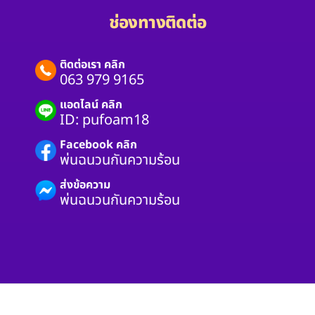
ช่องทางติดต่อ
ติดต่อเรา คลิก
063 979 9165
แอดไลน์ คลิก
ID: pufoam18
Facebook คลิก
พ่นฉนวนกันความร้อน
ส่งข้อความ
พ่นฉนวนกันความร้อน