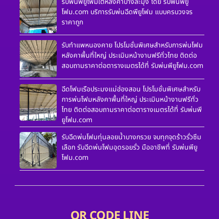
รับพ่นพียูโฟมใต้หลังคาบางละมุง โดย รับพ่นพียู
โฟม.com บริการรับพ่นฉีดพียูโฟม แบบครบวงจร
ราคาถูก
รับทำแพหนองคาย โปรโมชั่นพิเศษสำหรับการพ่นโฟม
หลังคาพื้นที่ใหญ่ ประเมินหน้างานฟรีทั่วไทย ติดต่อ
สอบถามราคาต่อตารางเมตรได้ที่ รับพ่นพียูโฟม.com
ฉีดโฟมเรือประมงแม่ฮ่องสอน โปรโมชั่นพิเศษสำหรับ
การพ่นโฟมหลังคาพื้นที่ใหญ่ ประเมินหน้างานฟรีทั่ว
ไทย ติดต่อสอบถามราคาต่อตารางเมตรได้ที่ รับพ่นพี
ยูโฟม.com
รับฉีดพ่นโฟมทุ่นลอยน้ำบางกรวย จบทุกจุดร้าวรั่วซึม
เลือก รับฉีดพ่นโฟมอุดรอยรั่ว มืออาชีพที่ รับพ่นพียู
โฟม.com
QR CODE LINE