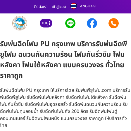
LANGUAGE
ติดต่อเรา
เข้าสู่ระบบ
เมนู
รับพ่นฉีดโฟม PU กรุงเทพ บริการรับพ่นฉีดพี
ยูโฟม ฉนวนกันความร้อน โฟมกันรั่วซึม โฟม
หลังคา โฟมใต้หลังคา แบบครบวงจร ทั่วไทย
ราคาถูก
รับพ่นฉีดโฟม PU กรุงเทพ ให้บริการโดย รับพ่นพียูโฟม.com บริการรับ
พ่นฉีดพียูโฟม รับฉีดพ่นโฟมหลังคา รับฉีดพ่นโฟมใต้หลังคา รับฉีดพ่น
โฟมกันรั่วซึม รับฉีดพ่นโฟมอุดรอยรั่ว รับฉีดพ่นฉนวนกันความร้อน รับ
ฉีดพ่นโฟมทุ่นลอยน้ำ รับฉีดพ่นโฟมถัง 200 ลิตร รับฉีดพ่นโฟมตู้
คอนเทนเนอร์ รับฉีดพ่นโฟมผนัง แบบครบวงจร ราคาถูก ให้บริการทั่ว
ไทย