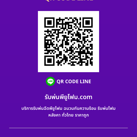
QR CODE LINE
รับพ่นพียูโฟม.com
บริการรับพ่นฉีดพียูโฟม ฉนวนกันความร้อน รับพ่นโฟม
หลังคา ทั่วไทย ราคาถูก