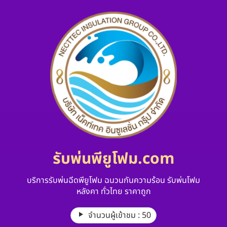
รับพ่นพียูโฟม.com
บริการรับพ่นฉีดพียูโฟม ฉนวนกันความร้อน รับพ่นโฟม
หลังคา ทั่วไทย ราคาถูก
จำนวนผู้เข้าชม :
50