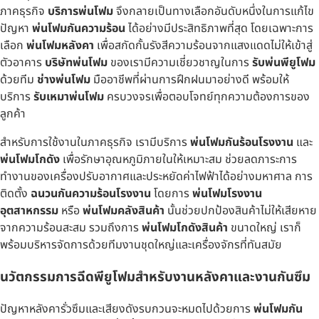
ภาคธุรกิจ
บริการพ่นโฟม
จึงกลายเป็นทางเลือกอันดับหนึ่งในการแก้ไข
ปัญหา
พ่นโฟมกันความร้อน
ได้อย่างมีประสิทธิภาพที่สุด โดยเฉพาะการ
เลือก
พ่นโฟมหลังคา
เพื่อสกัดกั้นรังสีความร้อนจากแสงแดดไม่ให้เข้าสู่
ตัวอาคาร
บริษัทพ่นโฟม
ของเรามีความเชี่ยวชาญในการ
รับพ่นพียูโฟม
ด้วยทีม
ช่างพ่นโฟม
มืออาชีพที่ผ่านการฝึกฝนมาอย่างดี พร้อมให้
บริการ
รับเหมาพ่นโฟม
ครบวงจรเพื่อตอบโจทย์ทุกความต้องการของ
ลูกค้า
สำหรับการใช้งานในภาคธุรกิจ เรามีบริการ
พ่นโฟมกันร้อนโรงงาน
และ
พ่นโฟมโกดัง
เพื่อรักษาอุณหภูมิภายในให้เหมาะสม ช่วยลดภาระการ
ทำงานของเครื่องปรับอากาศและประหยัดค่าไฟฟ้าได้อย่างมหาศาล การ
ติดตั้ง
ฉนวนกันความร้อนโรงงาน
โดยการ
พ่นโฟมโรงงาน
อุตสาหกรรม
หรือ
พ่นโฟมคลังสินค้า
นั้นช่วยปกป้องสินค้าไม่ให้เสียหาย
จากความร้อนสะสม รวมถึงการ
พ่นโฟมโกดังสินค้า
ขนาดใหญ่ เราก็
พร้อมบริหารจัดการด้วยทีมงานชุดใหญ่และเครื่องจักรที่ทันสมัย
นวัตกรรมการฉีดพียูโฟมสำหรับงานหลังคาและงานกันซึม
ปัญหาหลังคารั่วซึมและเสียงดังรบกวนจะหมดไปด้วยการ
พ่นโฟมกัน