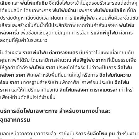
เสียง
และ
พ่นโฟมกันซึม
ซึ่งเนื้อโฟมจะเข้าไปอุดรอยรั่วและรอยต่อต่างๆ
ได้แนบสนิท โดยเฉพาะการ
พ่นโฟมบ้าน
และการ
พ่นโฟมเมทัลชีท
ที่มัก
ประสบปัญหาเสียงดังเวลาฝนตก การ
ยิงพียูโฟม
ลงบนพื้นผิวจะช่วยซับ
เสียงและสร้างชั้นกันน้ำที่มีประสิทธิภาพ หากท่านกำลังมองหา
พ่นโฟม
หลังคารั่ว
เพื่อซ่อมแซมจุดที่มีปัญหา การเลือก
รับฉีดพียูโฟม
คือการ
ลงทุนที่คุ้มค่าในระยะยาว
ในส่วนของ
ราคาพ่นโฟม ต่อตารางเมตร
นั้นถือว่าไม่แพงเมื่อเทียบกับ
คุณภาพที่ได้รับ โดยเรามีการคำนวณ
พ่นพียูโฟม ราคา
ที่เป็นธรรมเพื่อ
ให้ลูกค้าเข้าถึง
พ่นโฟม ราคา
ประหยัดได้จริง ไม่ว่าจะเป็นการ
ฉีดโฟม
หลังคา ราคา
พิเศษสำหรับพื้นที่ขนาดใหญ่ หรือการ
ฉีดโฟมกันความ
ร้อน ราคา
มาตรฐานสำหรับบ้านพักอาศัย เราพร้อมประเมิน
ฉีดโฟม
ราคา
และให้คำปรึกษาเกี่ยวกับ
ฉีดโฟมหลังคา ตารางเมตรละ
เท่าไหร่
เพื่อให้ท่านตัดสินใจได้ง่ายขึ้น
บริการฉีดโฟมเฉพาะทาง สำหรับงานทางน้ำและ
อุตสาหกรรม
นอกเหนือจากงานอาคารแล้ว เรายังมีบริการ
รับฉีดโฟม pu
สำหรับงาน