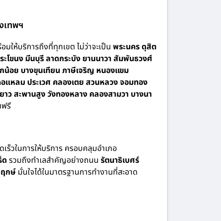
รุงเทพฯ
อมให้บริการถึงที่ทุกเขต ไม่ว่าจะเป็น
พระนคร ดุสิต
ะโขนง มีนบุรี ลาดกระบัง ยานนาวา สัมพันธวงศ์
กน้อย บางขุนเทียน ภาษีเจริญ หนองแขม
 บางคอแหลม ประเวศ คลองเตย สวนหลวง จอมทอง
นนายาว สะพานสูง วังทองหลาง คลองสามวา บางนา
ฟรี
รวดเร็วในการให้บริการ ครอบคลุมอำเภอ
็ด
รวมถึงทำเลสำคัญอย่างถนน
รัตนาธิเบศร์
ฤกษ์
มั่นใจได้ในมาตรฐานการทำงานที่สะอาด