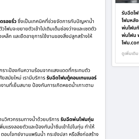
รับฉีดโฟ
โฟมหลัง
ดรอยรั่ว
ซึ่งเป็นเทคนิคที่ช่วยจัดการกับปัญหาน้ำ
พ่นโฟมก
ัวโฟมจะขยายตัวเข้าไปเติมเต็มช่องว่างและเซตตัว
พ่นโฟม 
างเหล็ก และยืดอายุการใช้งานของสิ่งปลูกสร้างให้
โฟม.co
ดูเพิ่มเติม
เกราะป้องกันความร้อนจากแสงแดดที่กระทบตัว
ัยสมัยใหม่ เรามีบริการ
รับฉีดโฟมตู้คอนเทนเนอร์
นักงานที่เย็นสบาย ป้องกันการเกิดหยดน้ำเกาะตาม
งงานวิศวกรรมทางน้ำด้วยบริการ
รับฉีดพ่นโฟมทุ่น
ิ่มแรงลอยตัวและป้องกันน้ำซึมเข้าไปในทุ่น ทำให้
 ตอบโจทย์งานแพริมน้ำ กระชังปลา หรือสิ่งก่อสร้าง