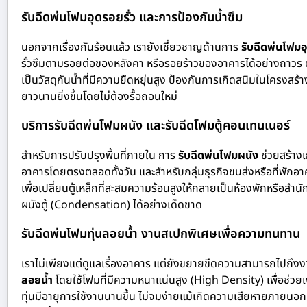
รับฉีดพ่นโฟมอุดรอยรั่ว และการป้องกันน้ำซึม
นอกจากเรื่องกันร้อนแล้ว เรายังเชี่ยวชาญด้านการ
รับฉีดพ่นโฟมอุ
รั่วซึมตามรอยต่อของหลังคา หรือรอยร้าวของอาคารได้อย่างถาวร ต
เป็นวัสดุกันน้ำที่มีความยืดหยุ่นสูง ป้องกันการเกิดสนิมในโครงสร้
ยาวนานยิ่งขึ้นโดยไม่ต้องรื้อถอนใหม่
บริการรับฉีดพ่นโฟมผนัง และรับฉีดโฟมตู้คอนเทนเนอร์
สำหรับการปรับปรุงพื้นที่ภายใน การ
รับฉีดพ่นโฟมผนัง
ช่วยสร้าง
อาคารโดยตรงตลอดทั้งวัน และสำหรับกลุ่มธุรกิจขนส่งหรือที่พักอาศ
เพื่อเปลี่ยนตู้เหล็กที่สะสมความร้อนสูงให้กลายเป็นห้องพักหรือสำ
ผนังตู้ (Condensation) ได้อย่างเด็ดขาด
รับฉีดพ่นโฟมทุ่นลอยน้ำ งานสเปกพิเศษเพื่อความทนทาน
เราไม่เพียงแต่ดูแลเรื่องอาคาร แต่ยังขยายขีดความสามารถไปถึ
ลอยน้ำ
โดยใช้โฟมที่มีความหนาแน่นสูง (High Density) เพื่อช่วยเพ
ทุ่นมีอายุการใช้งานนานขึ้น ไม่จมง่ายแม้เกิดความเสียหายภายนอก