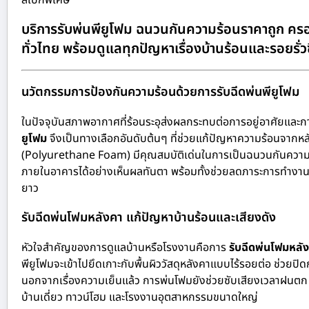
สเปกพิเศษ
บริการรับพ่นพียูโฟม ฉนวนกันความร้อนราคาถูก ครอ
ทั่วไทย พร้อมดูแลทุกปัญหาเรื่องบ้านร้อนและรอยรั่ว
นวัตกรรมการป้องกันความร้อนด้วยการรับฉีดพ่นพียูโฟม
ในปัจจุบันสภาพอากาศที่ร้อนระอุส่งผลกระทบต่อการอยู่อาศัยและ
ยูโฟม
จึงเป็นทางเลือกอันดับต้นๆ ที่ช่วยแก้ปัญหาความร้อนจากหล
(Polyurethane Foam) มีคุณสมบัติเด่นในการเป็นฉนวนกันความร้อ
ภายในอาคารได้อย่างเห็นผลทันตา พร้อมทั้งช่วยลดภาระการทำงานข
ยาว
รับฉีดพ่นโฟมหลังคา แก้ปัญหาบ้านร้อนและเสียงดัง
หัวใจสำคัญของการดูแลบ้านหรือโรงงานคือการ
รับฉีดพ่นโฟมหลั
พียูโฟมจะเข้าไปยึดเกาะกับพื้นผิววัสดุหลังคาแบบไร้รอยต่อ ช่วยปิด
นอกจากเรื่องความเย็นแล้ว การพ่นโฟมยังช่วยซับเสียงเวลาฝนตก ล
บ้านเดี่ยว ทาวน์โฮม และโรงงานอุตสาหกรรมขนาดใหญ่