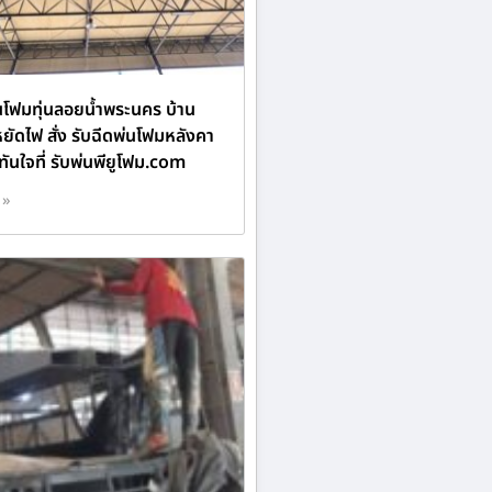
่นโฟมทุ่นลอยน้ำพระนคร บ้าน
ยัดไฟ สั่ง รับฉีดพ่นโฟมหลังคา
ันใจที่ รับพ่นพียูโฟม.com
 »