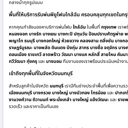
กลางน้ำทุกรูปแบบ
พื้นที่ให้บริการรับพ่นพียูโฟมใกล้ฉัน ครอบคลุมทุกเขตในก
หากคุณกำลังมองหาบริการพ่นโฟม
ใกล้ฉัน
ในพื้นที่
กรุงเทพ
เราพร้
หนองจอก บางรัก บางเขน บางกะปิ ปทุมวัน ป้อมปราบศัตรูพ่าย พร
พญาไท ธนบุรี บางกอกใหญ่ ห้วยขวาง คลองสาน ตลิ่งชัน บางกอ
ราษฎร์บูรณะ บางพลัด ดินแดง บึงกุ่ม สาทร บางซื่อ จตุจักร
ดอนเมือง ราชเทวี ลาดพร้าว วัฒนา บางแค หลักสี่ สายไหม คั
ทวีวัฒนา ทุ่งครุ
และ
บางบอน
ทีมงานของเราพร้อมประเมินหน้างาน
เข้าถึงทุกพื้นที่ในจังหวัดนนทบุรี
สำหรั
บลูกค้าในจังหวัด
นนทบุรี
เรามีทีมช่างประจำพื้นที่เพื่อความ
เมืองนนทบุรี บางกรวย บางใหญ่ บางบัวทอง ไทรน้อย
และ
ปากเกร
งามวงศ์วาน ติวานนท์ พระนั่งเกล้า บางใหญ่ แจ้งวัฒนะ
และ
ราชพ
รวดเร็ว และราคาเป็นกันเอง