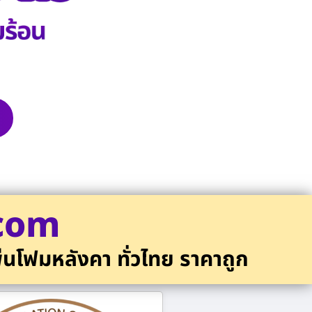
.com
่นโฟมหลังคา ทั่วไทย ราคาถูก