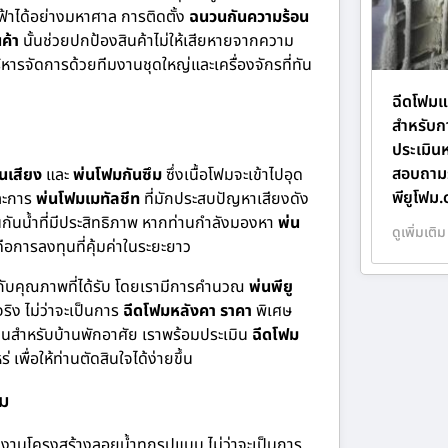
าได้อย่างมหาศาล การติดตั้ง
ฉนวนกันความร้อน
ค้า
นั้นช่วยปกป้องสินค้าไม่ให้เสียหายจากความ
หารจัดการด้วยทีมงานชุดใหญ่และเครื่องจักรที่ทัน
ฉีดโฟมแ
สำหรับกา
ประเมินห
สอบถามร
นเสียง
และ
พ่นโฟมกันซึม
ซึ่งเนื้อโฟมจะเข้าไปอุด
พียูโฟม
ะการ
พ่นโฟมเมทัลชีท
ที่มักประสบปัญหาเสียงดัง
นกันน้ำที่มีประสิทธิภาพ หากท่านกำลังมองหา
พ่น
ดูเพิ่มเติม
ือการลงทุนที่คุ้มค่าในระยะยาว
ยบกับคุณภาพที่ได้รับ โดยเรามีการคำนวณ
พ่นพียู
ริง ไม่ว่าจะเป็นการ
ฉีดโฟมหลังคา ราคา
พิเศษ
สำหรับบ้านพักอาศัย เราพร้อมประเมิน
ฉีดโฟม
ร่ เพื่อให้ท่านตัดสินใจได้ง่ายขึ้น
รม
งานโครงสร้างลอยน้ำทุกรูปแบบ ไม่ว่าจะเป็นการ