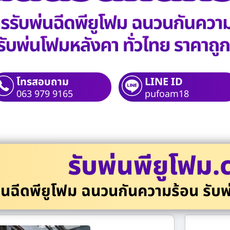
โทรสอบถาม
LINE ID
063 979 9165
pufoam18
รับพ่นพียูโฟม
่นฉีดพียูโฟม ฉนวนกันความร้อน รับพ