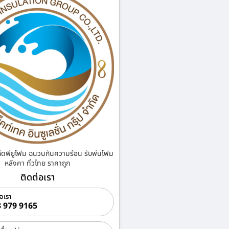
ฉีดพียูโฟม ฉนวนกันความร้อน รับพ่นโฟม
หลังคา ทั่วไทย ราคาถูก
ติดต่อเรา
่อเรา
 979 9165