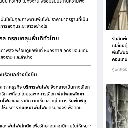
ยบ ทั่วไทย ไม่ทิ้งงาน พร้อมรับประกันความพึง
 มั่นใจในคุณภาพงานพ่นโฟม ราคามาตรฐานที่เป็น
่อการลงทุนระยะยาวอย่างไร
 ครอบคลุมพื้นที่ทั่วไทย
รับฉีดพ่
เปลี่ยนต
ภาพสูง พร้อมดูแลพื้นที่ หนองคาย อุดร ขอนแก่น
พ่นโฟมผน
เชียงราย และลำปาง
คอนเทนเน
ดูเพิ่มเติม
นร้อนอย่างยั่งยืน
และภาคธุรกิจ
บริการพ่นโฟม
จึงกลายเป็นทางเลือก
ิทธิภาพที่สุด โดยเฉพาะการเลือก
พ่นโฟมหลังคา
พ่นโฟม
ของเรามีความเชี่ยวชาญในการ
รับพ่นพียู
มให้บริการ
รับเหมาพ่นโฟม
ครบวงจรเพื่อตอบ
และ
พ่นโฟมโกดัง
เพื่อรักษาอุณหภูมิภายในให้เหมาะ