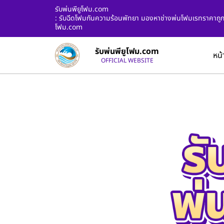
รับพ่นพียูโฟม.com
: รับฉีดโฟมกันความร้อนพัทยา มองหาช่างพ่นโฟมเรทราคาถูก งา
โฟม.com
รับพ่นพียูโฟม.com
หน้
OFFICIAL WEBSITE