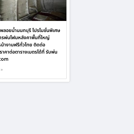
พลอยน้ำนนทบุรี โปรโมชั่นพิเศษ
รพ่นโฟมหลังคาพื้นที่ใหญ่
น้างานฟรีทั่วไทย ติดต่อ
าคาต่อตารางเมตรได้ที่ รับพ่น
.com
 »