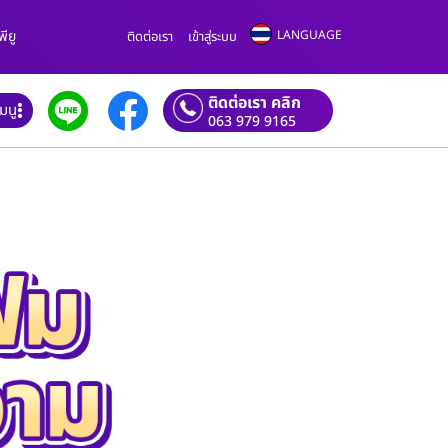
ียู
LANGUAGE
ติดต่อเรา
เข้าสู่ระบบ
ติดต่อเรา คลิก
เมนู
063 979 9165