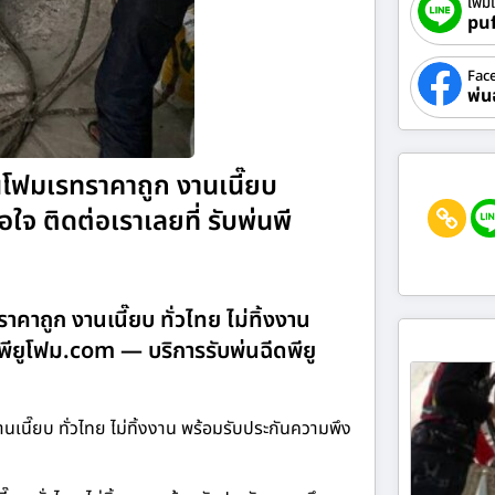
เพิ่ม
pu
Fac
พ่น
โฟมเรทราคาถูก งานเนี๊ยบ
ใจ ติดต่อเราเลยที่ รับพ่นพี
าถูก งานเนี๊ยบ ทั่วไทย ไม่ทิ้งงาน
พียูโฟม.com — บริการรับพ่นฉีดพียู
นี๊ยบ ทั่วไทย ไม่ทิ้งงาน พร้อมรับประกันความพึง