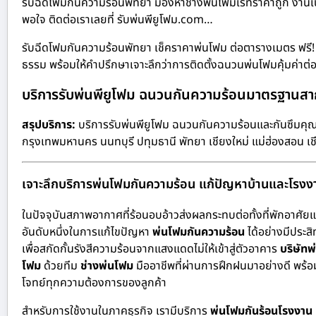
รับฉีดโฟมกันความร้อนพัทยา มองหาช่างพ่นโฟมเรทราคาถูก งานเนี๊
พอใจ ติดต่อเราเลยที่ รับพ่นพียูโฟม.com…
รับฉีดโฟมกันความร้อนพัทยา เช็คราคาพ่นโฟม ต่อตารางเมตร ฟรี!
ธรรม พร้อมให้คำปรึกษาเจาะลึกว่าการติดตั้งฉนวนพ่นโฟมคุ้มค่าต
บริการรับพ่นพียูโฟม ฉนวนกันความร้อนมาตรฐานสากล
สรุปบริการ:
บริการรับพ่นพียูโฟม ฉนวนกันความร้อนและกันซึมคุณ
กรุงเทพมหานคร นนทบุรี ปทุมธานี พัทยา เชียงใหม่ แม่ฮ่องสอน 
เจาะลึกบริการพ่นโฟมกันความร้อน แก้ปัญหาบ้านและโรงงา
ในปัจจุบันสภาพอากาศที่ร้อนอบอ้าวส่งผลกระทบต่อทั้งที่พักอาศัย
อันดับหนึ่งในการแก้ไขปัญหา
พ่นโฟมกันความร้อน
ได้อย่างมีประส
เพื่อสกัดกั้นรังสีความร้อนจากแสงแดดไม่ให้เข้าสู่ตัวอาคาร
บริษัท
โฟม
ด้วยทีม
ช่างพ่นโฟม
มืออาชีพที่ผ่านการฝึกฝนมาอย่างดี พร้อ
โจทย์ทุกความต้องการของลูกค้า
สำหรับการใช้งานในภาคธุรกิจ เรามีบริการ
พ่นโฟมกันร้อนโรงงาน